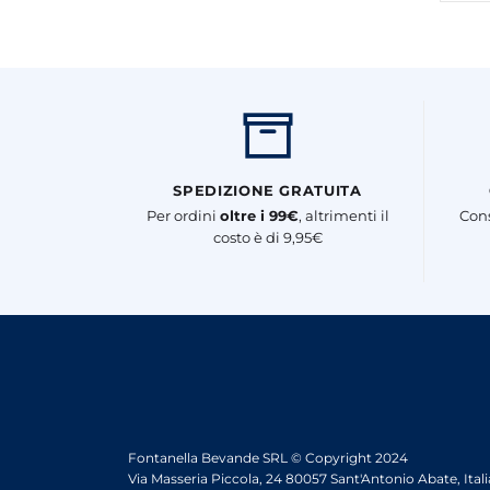
SPEDIZIONE GRATUITA
Per ordini
oltre i 99€
, altrimenti il
Cons
costo è di 9,95€
Fontanella Bevande SRL © Copyright 2024
Via Masseria Piccola, 24 80057 Sant'Antonio Abate, Itali