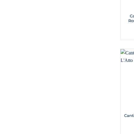
C
Ros
Cant