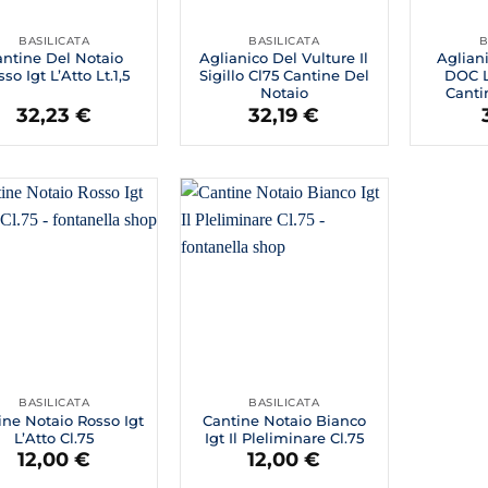
BASILICATA
BASILICATA
B
antine Del Notaio
Aglianico Del Vulture Il
Aglian
so Igt L’Atto Lt.1,5
Sigillo Cl75 Cantine Del
DOC L
Notaio
Canti
32,23
€
32,19
€
BASILICATA
BASILICATA
ine Notaio Rosso Igt
Cantine Notaio Bianco
L’Atto Cl.75
Igt Il Pleliminare Cl.75
12,00
€
12,00
€