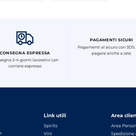
PAGAMENTI SICURI
Pagamenti al sicuro con 3DS.
CONSEGNA ESPRESSA
pagare anche a rate
egna 2-4 giorni lavorativi con
corriere espresso
Link utili
Area clien
Spirits
Area Perso
a
Vini
Spedizione