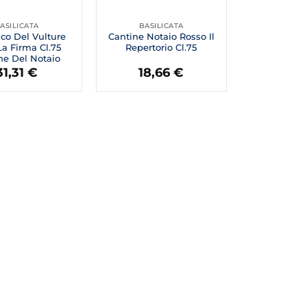
ASILICATA
BASILICATA
ico Del Vulture
Cantine Notaio Rosso Il
a Firma Cl.75
Repertorio Cl.75
ne Del Notaio
31,31
€
18,66
€