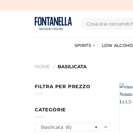
Salta
ai
contenuti
CERCA:
SPIRITS
LOW ALCOHO
HOME
/
BASILICATA
FILTRA PER PREZZO
PREZZO
PREZZO
MIN
MAX
CATEGORIE
Basilicata (6)
×