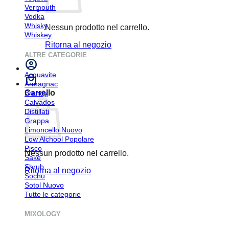
Vermouth
Vodka
Whisky
Nessun prodotto nel carrello.
Whiskey
Ritorna al negozio
ALTRE CATEGORIE
Acquavite
Armagnac
Carrello
Brandy
Calvados
Distillati
Grappa
Limoncello
Low Alchool
Pisco
Nessun prodotto nel carrello.
Sake
Shrub
Ritorna al negozio
Sochu
Sotol
Tutte le categorie
MIXOLOGY