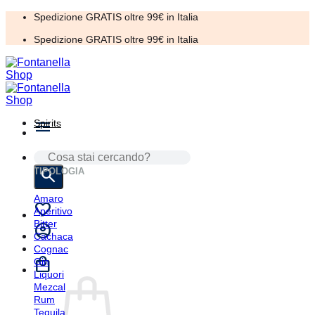
Salta
Spedizione GRATIS oltre 99€ in Italia
ai
Spedizione GRATIS oltre 99€ in Italia
contenuti
Spirits
CERCA:
TIPOLOGIA
Amaro
Aperitivo
Bitter
Cachaca
Cognac
Gin
Liquori
Mezcal
Rum
Tequila