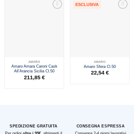
ESCLUSIVA
AMARO
AMARO
Amaro Amara Caroni Cask
Amaro Sfera Cl.50
All’Arancia Sicilia Cl.50
22,54
€
211,85
€
SPEDIZIONE GRATUITA
CONSEGNA ESPRESSA
Per ordini
oltre i 99€
, altrimenti il
Consegna 2-4 giorni lavorativi