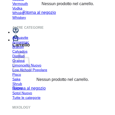
Nessun prodotto nel carrello.
Vermouth
Vodka
Ritorna al negozio
Whisky
Whiskey
ALTRE CATEGORIE
Acquavite
Armagnac
Carrello
Brandy
Calvados
Distillati
Grappa
Limoncello
Low Alchool
Pisco
Sake
Nessun prodotto nel carrello.
Shrub
Ritorna al negozio
Sochu
Sotol
Tutte le categorie
MIXOLOGY