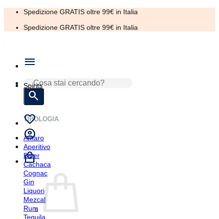
Salta
Spedizione GRATIS oltre 99€ in Italia
ai
Spedizione GRATIS oltre 99€ in Italia
contenuti
CERCA:
Spirits
TIPOLOGIA
Amaro
Aperitivo
Bitter
Cachaca
Cognac
Gin
Liquori
Mezcal
Rum
Tequila