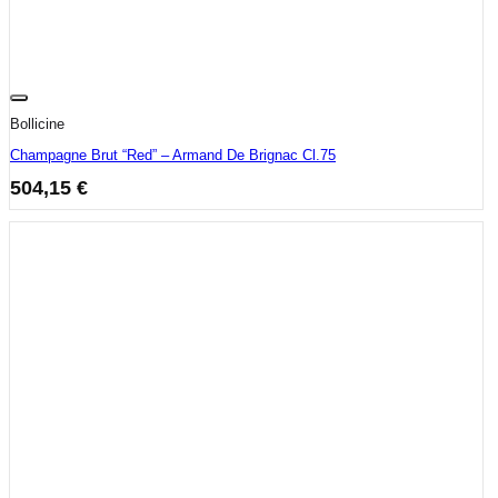
Bollicine
Champagne Brut “Red” – Armand De Brignac Cl.75
504,15
€