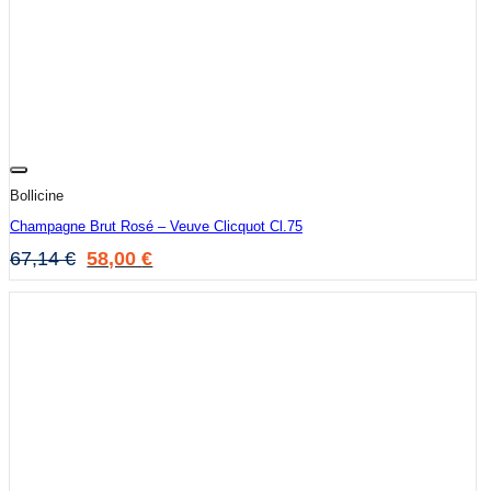
Bollicine
Champagne Brut Rosé – Veuve Clicquot Cl.75
Il
Il
67,14
€
58,00
€
Prezzo
Prezzo
Originale
Attuale
Era:
È:
67,14 €.
58,00 €.