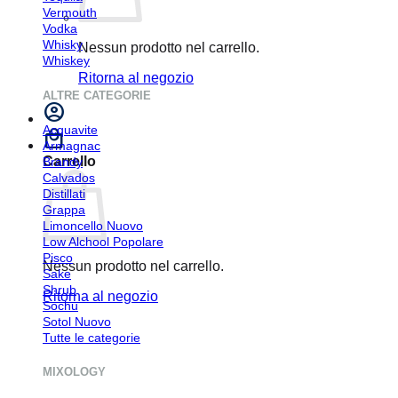
Vermouth
Vodka
Whisky
Nessun prodotto nel carrello.
Whiskey
Ritorna al negozio
ALTRE CATEGORIE
Acquavite
Armagnac
Carrello
Brandy
Calvados
Distillati
Grappa
Limoncello
Low Alchool
Pisco
Nessun prodotto nel carrello.
Sake
Shrub
Ritorna al negozio
Sochu
Sotol
Tutte le categorie
MIXOLOGY