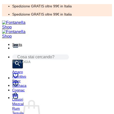
Salta
Spedizione GRATIS oltre 99€ in Italia
ai
Spedizione GRATIS oltre 99€ in Italia
contenuti
Spirits
CERCA:
TIPOLOGIA
Amaro
Aperitivo
Bitter
Cachaca
Cognac
Gin
Liquori
Mezcal
Rum
Tequila