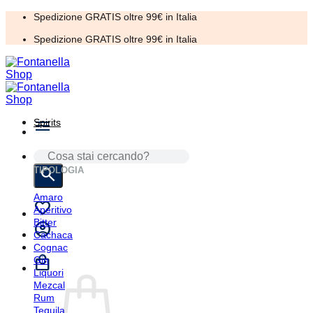
Salta
Spedizione GRATIS oltre 99€ in Italia
ai
Spedizione GRATIS oltre 99€ in Italia
contenuti
Spirits
CERCA:
TIPOLOGIA
Amaro
Aperitivo
Bitter
Cachaca
Cognac
Gin
Liquori
Mezcal
Rum
Tequila