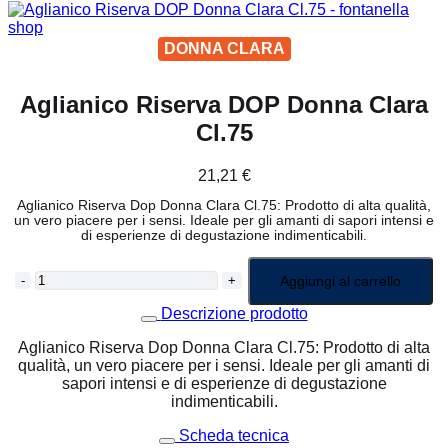
DONNA CLARA
Aglianico Riserva DOP Donna Clara
Cl.75
21,21
€
Aglianico Riserva Dop Donna Clara Cl.75: Prodotto di alta qualità,
un vero piacere per i sensi. Ideale per gli amanti di sapori intensi e
di esperienze di degustazione indimenticabili.
AGLIANICO
Aggiungi al carrello
RISERVA
DOP
Descrizione prodotto
DONNA
CLARA
Aglianico Riserva Dop Donna Clara Cl.75: Prodotto di alta
CL.75
qualità, un vero piacere per i sensi. Ideale per gli amanti di
QUANTITÀ
sapori intensi e di esperienze di degustazione
indimenticabili.
Scheda tecnica