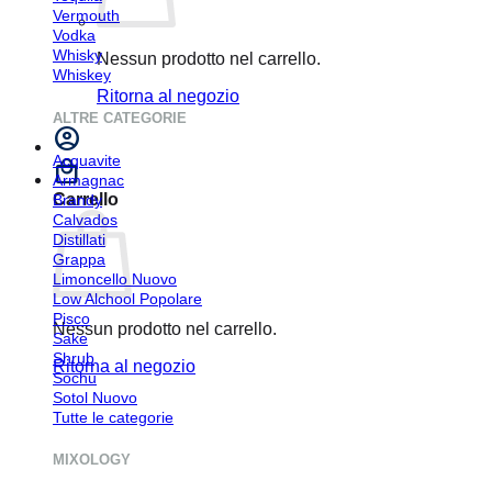
Vermouth
Vodka
Whisky
Nessun prodotto nel carrello.
Whiskey
Ritorna al negozio
ALTRE CATEGORIE
Acquavite
Armagnac
Carrello
Brandy
Calvados
Distillati
Grappa
Limoncello
Low Alchool
Pisco
Nessun prodotto nel carrello.
Sake
Shrub
Ritorna al negozio
Sochu
Sotol
Tutte le categorie
MIXOLOGY