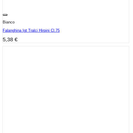
Bianco
Falanghina Igt Tralci Hirpini Cl.75
5,38
€