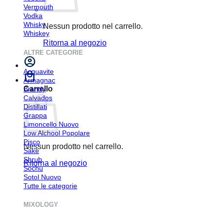
Vermouth
Vodka
Whisky
Nessun prodotto nel carrello.
Whiskey
Ritorna al negozio
ALTRE CATEGORIE
Acquavite
Armagnac
Carrello
Brandy
Calvados
Distillati
Grappa
Limoncello
Low Alchool
Pisco
Nessun prodotto nel carrello.
Sake
Shrub
Ritorna al negozio
Sochu
Sotol
Tutte le categorie
MIXOLOGY