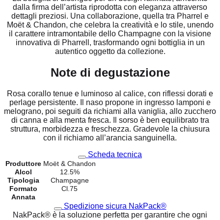
dalla firma dell’artista riprodotta con eleganza attraverso
dettagli preziosi. Una collaborazione, quella tra Pharrel e
Moët & Chandon, che celebra la creatività e lo stile, unendo
il carattere intramontabile dello Champagne con la visione
innovativa di Pharrell, trasformando ogni bottiglia in un
autentico oggetto da collezione.
Note di degustazione
Rosa corallo tenue e luminoso al calice, con riflessi dorati e
perlage persistente. Il naso propone in ingresso lamponi e
melograno, poi seguiti da richiami alla vaniglia, allo zucchero
di canna e alla menta fresca. Il sorso è ben equilibrato tra
struttura, morbidezza e freschezza. Gradevole la chiusura
con il richiamo all’arancia sanguinella.
Scheda tecnica
Produttore
Moët & Chandon
Alcol
12.5%
Tipologia
Champagne
Formato
Cl.75
Annata
Spedizione sicura NakPack®
NakPack® è la soluzione perfetta per garantire che ogni