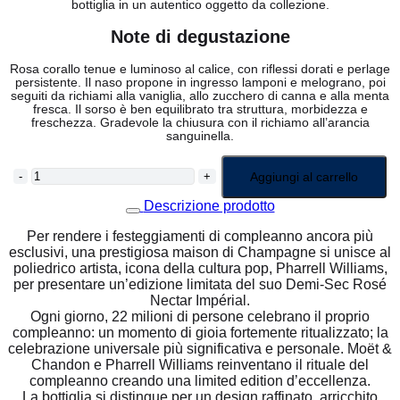
bottiglia in un autentico oggetto da collezione.
Note di degustazione
Rosa corallo tenue e luminoso al calice, con riflessi dorati e perlage
persistente. Il naso propone in ingresso lamponi e melograno, poi
seguiti da richiami alla vaniglia, allo zucchero di canna e alla menta
fresca. Il sorso è ben equilibrato tra struttura, morbidezza e
freschezza. Gradevole la chiusura con il richiamo all’arancia
sanguinella.
CHAMPAGNE
Aggiungi al carrello
DEMI-
SEC
Descrizione prodotto
ROSÉ
MOËT
Per rendere i festeggiamenti di compleanno ancora più
&
esclusivi, una prestigiosa maison di Champagne si unisce al
CHANDON
poliedrico artista, icona della cultura pop, Pharrell Williams,
PHARRELL
WILLIAMS
per presentare un’edizione limitata del suo Demi-Sec Rosé
LIMITED
Nectar Impérial.
EDITION
Ogni giorno, 22 milioni di persone celebrano il proprio
NECTAR
compleanno: un momento di gioia fortemente ritualizzato; la
CL.75
celebrazione universale più significativa e personale. Moët &
QUANTITÀ
Chandon e Pharrell Williams reinventano il rituale del
compleanno creando una limited edition d’eccellenza.
La bottiglia si distingue per un design raffinato, arricchito