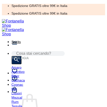
Salta
Spedizione GRATIS oltre 99€ in Italia
ai
Spedizione GRATIS oltre 99€ in Italia
contenuti
Spirits
CERCA:
TIPOLOGIA
Amaro
Aperitivo
Bitter
Cachaca
Cognac
Gin
Liquori
Mezcal
Rum
Tequila