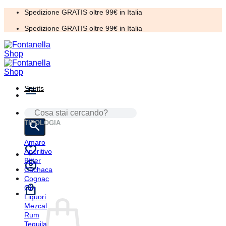
Salta
Spedizione GRATIS oltre 99€ in Italia
ai
Spedizione GRATIS oltre 99€ in Italia
contenuti
Spirits
CERCA:
TIPOLOGIA
Amaro
Aperitivo
Bitter
Cachaca
Cognac
Gin
Liquori
Mezcal
Rum
Tequila