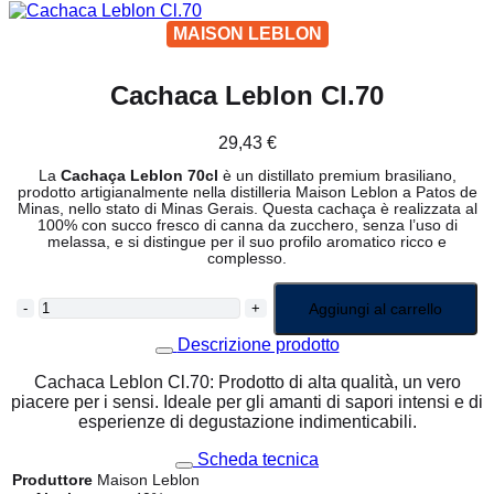
MAISON LEBLON
Cachaca Leblon Cl.70
29,43
€
La
Cachaça Leblon 70cl
è un distillato premium brasiliano,
prodotto artigianalmente nella distilleria Maison Leblon a Patos de
Minas, nello stato di Minas Gerais. Questa cachaça è realizzata al
100% con succo fresco di canna da zucchero, senza l’uso di
melassa, e si distingue per il suo profilo aromatico ricco e
complesso.
CACHACA
Aggiungi al carrello
LEBLON
CL.70
Descrizione prodotto
QUANTITÀ
Cachaca Leblon Cl.70: Prodotto di alta qualità, un vero
piacere per i sensi. Ideale per gli amanti di sapori intensi e di
esperienze di degustazione indimenticabili.
Scheda tecnica
Produttore
Maison Leblon