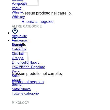
Vermouth
Vodka
Whisky
Nessun prodotto nel carrello.
Whiskey
Ritorna al negozio
ALTRE CATEGORIE
Acquavite
Armagnac
Carrello
Brandy
Calvados
Distillati
Grappa
Limoncello
Low Alchool
Pisco
Nessun prodotto nel carrello.
Sake
Shrub
Ritorna al negozio
Sochu
Sotol
Tutte le categorie
MIXOLOGY